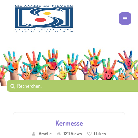
Kermesse
Amélie
1211 Views
1
Likes