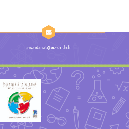
secretariat@ec-smdn.fr