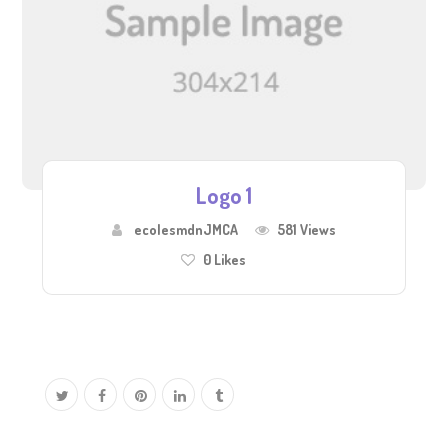
Logo 1
ecolesmdnJMCA
581 Views
0
Likes