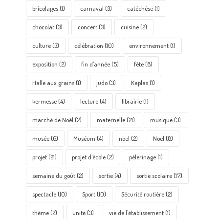
bricolages
(1)
carnaval
(3)
catéchèse
(1)
chocolat
(3)
concert
(3)
cuisine
(2)
culture
(3)
célébration
(10)
environnement
(1)
exposition
(2)
fin d'année
(5)
fête
(8)
Halle aux grains
(1)
judo
(3)
Kaplas
(1)
kermesse
(4)
lecture
(4)
librairie
(1)
marché de Noël
(2)
maternelle
(21)
musique
(3)
musée
(6)
Muséum
(4)
noel
(2)
Noël
(8)
projet
(21)
projet d'école
(2)
pèlerinage
(1)
semaine du goût
(2)
sortie
(4)
sortie scolaire
(17)
spectacle
(10)
Sport
(10)
Sécurité routière
(2)
thème
(2)
unité
(3)
vie de l'établissement
(1)