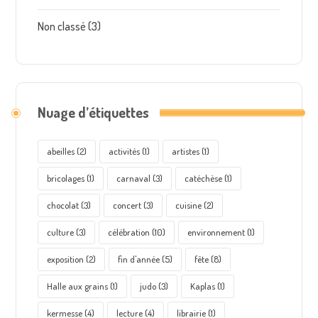
Non classé
(3)
Nuage d’étiquettes
abeilles
(2)
activités
(1)
artistes
(1)
bricolages
(1)
carnaval
(3)
catéchèse
(1)
chocolat
(3)
concert
(3)
cuisine
(2)
culture
(3)
célébration
(10)
environnement
(1)
exposition
(2)
fin d'année
(5)
fête
(8)
Halle aux grains
(1)
judo
(3)
Kaplas
(1)
kermesse
(4)
lecture
(4)
librairie
(1)