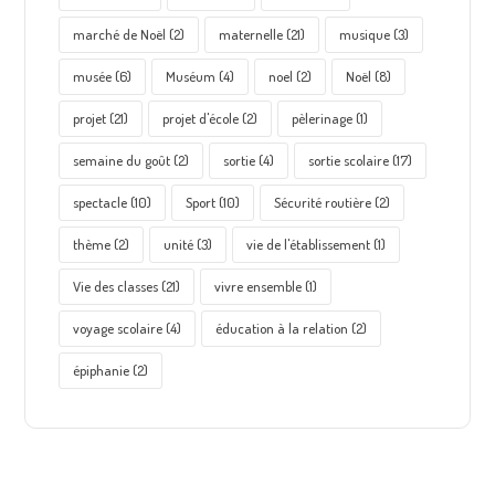
marché de Noël
(2)
maternelle
(21)
musique
(3)
musée
(6)
Muséum
(4)
noel
(2)
Noël
(8)
projet
(21)
projet d'école
(2)
pèlerinage
(1)
semaine du goût
(2)
sortie
(4)
sortie scolaire
(17)
spectacle
(10)
Sport
(10)
Sécurité routière
(2)
thème
(2)
unité
(3)
vie de l'établissement
(1)
Vie des classes
(21)
vivre ensemble
(1)
voyage scolaire
(4)
éducation à la relation
(2)
épiphanie
(2)