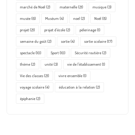
marché de Noël
(2)
maternelle
(21)
musique
(3)
musée
(6)
Muséum
(4)
noel
(2)
Noël
(8)
projet
(21)
projet d'école
(2)
pèlerinage
(1)
semaine du goût
(2)
sortie
(4)
sortie scolaire
(17)
spectacle
(10)
Sport
(10)
Sécurité routière
(2)
thème
(2)
unité
(3)
vie de l'établissement
(1)
Vie des classes
(21)
vivre ensemble
(1)
voyage scolaire
(4)
éducation à la relation
(2)
épiphanie
(2)