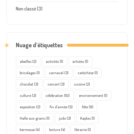
Non classé
(3)
Nuage d’étiquettes
abeilles
(2)
activités
(1)
artistes
(1)
bricolages
(1)
carnaval
(3)
catéchèse
(1)
chocolat
(3)
concert
(3)
cuisine
(2)
culture
(3)
célébration
(10)
environnement
(1)
exposition
(2)
fin d'année
(5)
fête
(8)
Halle aux grains
(1)
judo
(3)
Kaplas
(1)
kermesse
(4)
lecture
(4)
librairie
(1)