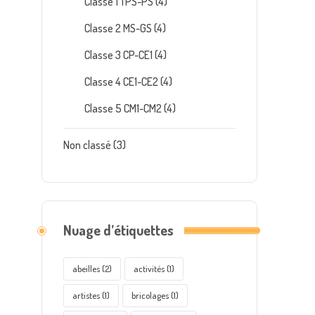
Classe 1 TPS-PS
(4)
Classe 2 MS-GS
(4)
Classe 3 CP-CE1
(4)
Classe 4 CE1-CE2
(4)
Classe 5 CM1-CM2
(4)
Non classé
(3)
Nuage d’étiquettes
abeilles
(2)
activités
(1)
artistes
(1)
bricolages
(1)