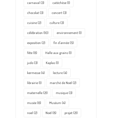
carnaval
(3)
catéchèse
(1)
chocolat
(3)
concert
(3)
cuisine
(2)
culture
(3)
célébration
(10)
environnement
(1)
exposition
(2)
fin d'année
(5)
fête
(8)
Halle aux grains
(1)
judo
(3)
Kaplas
(1)
kermesse
(4)
lecture
(4)
librairie
(1)
marché de Noël
(2)
maternelle
(21)
musique
(3)
musée
(6)
Muséum
(4)
noel
(2)
Noël
(8)
projet
(21)