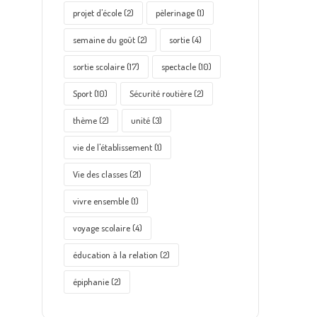
projet d'école
(2)
pèlerinage
(1)
semaine du goût
(2)
sortie
(4)
sortie scolaire
(17)
spectacle
(10)
Sport
(10)
Sécurité routière
(2)
thème
(2)
unité
(3)
vie de l'établissement
(1)
Vie des classes
(21)
vivre ensemble
(1)
voyage scolaire
(4)
éducation à la relation
(2)
épiphanie
(2)