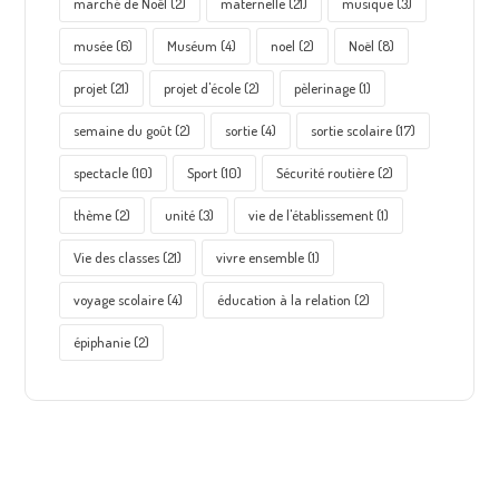
marché de Noël
(2)
maternelle
(21)
musique
(3)
musée
(6)
Muséum
(4)
noel
(2)
Noël
(8)
projet
(21)
projet d'école
(2)
pèlerinage
(1)
semaine du goût
(2)
sortie
(4)
sortie scolaire
(17)
spectacle
(10)
Sport
(10)
Sécurité routière
(2)
thème
(2)
unité
(3)
vie de l'établissement
(1)
Vie des classes
(21)
vivre ensemble
(1)
voyage scolaire
(4)
éducation à la relation
(2)
épiphanie
(2)