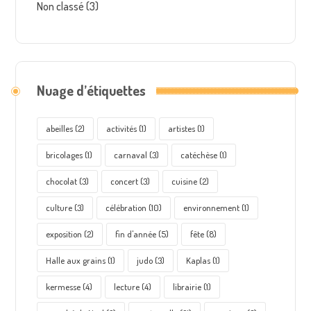
Non classé
(3)
Nuage d’étiquettes
abeilles
(2)
activités
(1)
artistes
(1)
bricolages
(1)
carnaval
(3)
catéchèse
(1)
chocolat
(3)
concert
(3)
cuisine
(2)
culture
(3)
célébration
(10)
environnement
(1)
exposition
(2)
fin d'année
(5)
fête
(8)
Halle aux grains
(1)
judo
(3)
Kaplas
(1)
kermesse
(4)
lecture
(4)
librairie
(1)